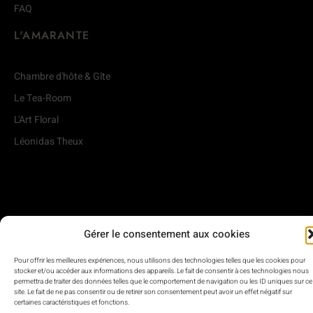
FAQ
L'AMARANTE
Chambre d'hôte & Gîte
Le Tea-Room
L'Art Floral
Léonidas Theux
Gérer le consentement aux cookies
Pour offrir les meilleures expériences, nous utilisons des technologies telles que les cookies pour
stocker et/ou accéder aux informations des appareils. Le fait de consentir à ces technologies nous
permettra de traiter des données telles que le comportement de navigation ou les ID uniques sur ce
site. Le fait de ne pas consentir ou de retirer son consentement peut avoir un effet négatif sur
Copyright © 2022. Touts droits réservés
certaines caractéristiques et fonctions.