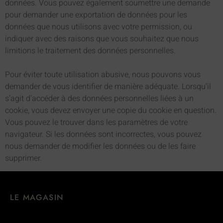
données. Vous pouvez également soumettre une demande
pour demander une exportation de données pour les
données que nous utilisons avec votre permission, ou
indiquer avec des raisons que vous souhaitez que nous
limitions le traitement des données personnelles.
Pour éviter toute utilisation abusive, nous pouvons vous
demander de vous identifier de manière adéquate. Lorsqu’il
s’agit d’accéder à des données personnelles liées à un
cookie, vous devez envoyer une copie du cookie en question.
Vous pouvez le trouver dans les paramètres de votre
navigateur. Si les données sont incorrectes, vous pouvez
nous demander de modifier les données ou de les faire
supprimer.
LE MAGASIN